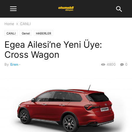
Home
CANLI
CANLI
Genel
HABERLER
Egea Ailesi’ne Yeni Üye:
Cross Wagon
By
Eren
-
4800
0