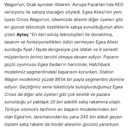
Wagon’un, Ocak ayından itibaren Avrupa Pazarları’nda RED
versiyonu ile satışta olacağını söyledi. Egea Ailesi’nin yeni
üyesi Cross Wagon’un, ülkemizde ailenin diğer üyeleri gibi
en güncel teknolojik özelliklerle satışa sunulduğunun altını
çizen
Aytaç
“
En ileri sürüş teknolojileri ile donatılmış,
tasarım ve fonksiyonellikten ödün vermeyen Egea Ailesi
sunduğu fiyat / fayda dengesiyle çok iddialı ve 6 senedir
müşterilerin birinci tercihi olmaya devam ediyor. Pazarın
güçlü oyuncusu Egea Sedan’ın haricinde; Hatchback
modelimiz segmentindeki başarısını korurken, Station
Wagon modelimiz
yüzde 86’lık bir payla segmentini domine
ediyor. Geçtiğimiz sene tüketiciyle buluşturduğumuz Egea
Cross da diğer aile üyeleri gibi çok sevildi ve pazara
sunulduğu yıl yaklaşık 20 bin adetlik satış rakamına ulaştı.
Türkiye otomotiv tarihinin en başarılı modellerinden biri
olan Egea’nın, lansmanından bu yana 345 bin adedi geçen
toplam satış rakamı da model ailesinin gücünü yansıtıyor.